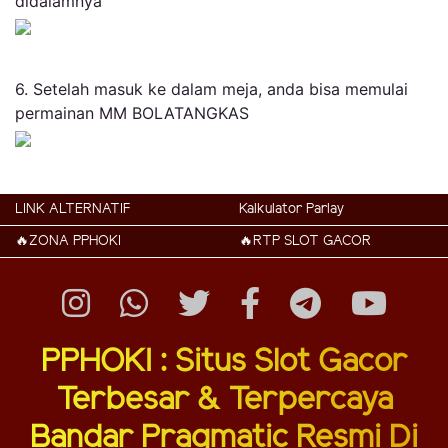
didalamnya
6. Setelah masuk ke dalam meja, anda bisa memulai
permainan MM BOLATANGKAS
LINK ALTERNATIF
Kalkulator Parlay
🔥ZONA PPHOKI
🔥RTP SLOT GACOR
PPHOKI : Situs Slot Gacor
Terbesar & Terpercaya
Bandar Pragmatic Resmi Di