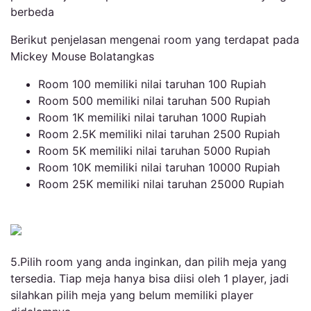
berbeda
Berikut penjelasan mengenai room yang terdapat pada
Mickey Mouse Bolatangkas
Room 100 memiliki nilai taruhan 100 Rupiah
Room 500 memiliki nilai taruhan 500 Rupiah
Room 1K memiliki nilai taruhan 1000 Rupiah
Room 2.5K memiliki nilai taruhan 2500 Rupiah
Room 5K memiliki nilai taruhan 5000 Rupiah
Room 10K memiliki nilai taruhan 10000 Rupiah
Room 25K memiliki nilai taruhan 25000 Rupiah
5.Pilih room yang anda inginkan, dan pilih meja yang
tersedia. Tiap meja hanya bisa diisi oleh 1 player, jadi
silahkan pilih meja yang belum memiliki player