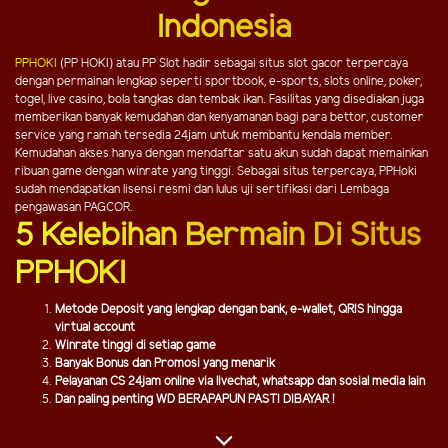
Indonesia
PPHOKI
(PP HOKI) atau PP Slot hadir sebagai situs slot gacor terpercaya
dengan permainan lengkap seperti sportbook, e-sports, slots online, poker,
togel, live casino, bola tangkas dan tembak ikan. Fasilitas yang disediakan juga
memberikan banyak kemudahan dan kenyamanan bagi para bettor, customer
service yang ramah tersedia 24jam untuk membantu kendala member.
Kemudahan akses hanya dengan mendaftar satu akun sudah dapat memainkan
ribuan game dengan winrate yang tinggi. Sebagai situs terpercaya, PPHoki
sudah mendapatkan lisensi resmi dan lulus uji sertifikasi dari Lembaga
pengawasan PAGCOR.
5 Kelebihan Bermain Di Situs
PPHOKI
Metode Deposit yang lengkap dengan bank, e-wallet, QRIS hingga
virtual account
Winrate tinggi di setiap game
Banyak Bonus dan Promosi yang menarik
Pelayanan CS 24jam online via livechat, whatsapp dan sosial media lain
Dan paling penting WD BERAPAPUN PASTI DIBAYAR !