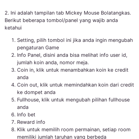
2. Ini adalah tampilan tab Mickey Mouse Bolatangkas.
Berikut beberapa tombol/panel yang wajib anda
ketahui
Setting, pilih tombol ini jika anda ingin mengubah
pengaturan Game
Info Panel, disini anda bisa melihat info user id,
jumlah koin anda, nomor meja.
Coin in, klik untuk menambahkan koin ke credit
anda
Coin out, klik untuk memindahkan koin dari credit
ke dompet anda
Fullhouse, klik untuk mengubah pilihan fullhouse
anda
Info bet
Reward info
Klik untuk memilih room permainan, setiap room
memiliki jumlah taruhan yang berbeda